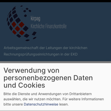
Direkt
zum
Inhalt
Arbeitsgemeinschaft der Leitungen der kirchlichen
Rechnungsprüfungseinrichtungen in der EKD
Hauptnavigati
Verwendung von
personenbezogenen Daten
und Cookies
Startseite
Ordnungen
Bitte die Dienste und Anwendungen von Drittanbietern
auswählen, die wir nutzen möchten.
Für weitere Informationen
Ordnungen
bitte unsere
Datenschutzhinweise
lesen.