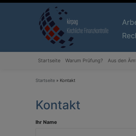
Direkt
zum
Inhalt
Arb
Rec
Startseite
Warum Prüfung?
Aus den Äm
Hauptnavigation
Startseite
Kontakt
Kontakt
Ihr Name