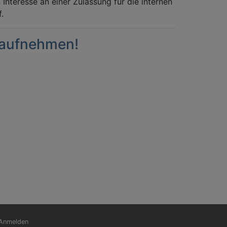
Interesse an einer Zulassung für die internen
.
t aufnehmen!
nutzermenü
Anmelden