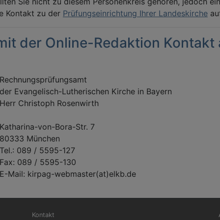
ten Sie nicht zu diesem Personenkreis gehören, jedoch ein 
te Kontakt zu der
Prüfungseinrichtung Ihrer Landeskirche
auf
 mit der Online-Redaktion Kontak
Rechnungsprüfungsamt
der Evangelisch-Lutherischen Kirche in Bayern
Herr Christoph Rosenwirth
Katharina-von-Bora-Str. 7
80333 München
Tel.: 089 / 5595-127
Fax: 089 / 5595-130
E-Mail: kirpag-webmaster(at)elkb.de
Fußbereichsmenü
Be
Kontakt