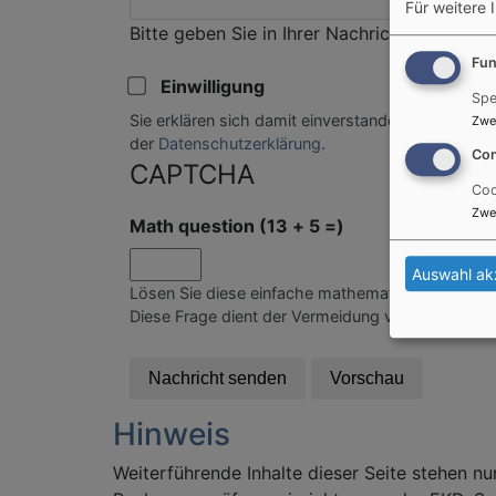
Für weitere 
Bitte geben Sie in Ihrer Nachricht keine Lin
Fun
Einwilligung
Spe
Sie erklären sich damit einverstanden, dass Ihre
Zwe
der
Datenschutzerklärung
.
Con
CAPTCHA
Coo
Zwe
Math question (13 + 5 =)
Auswahl ak
Lösen Sie diese einfache mathematische Aufgabe 
Diese Frage dient der Vermeidung von Spam.
Hinweis
Weiterführende Inhalte dieser Seite stehen nu