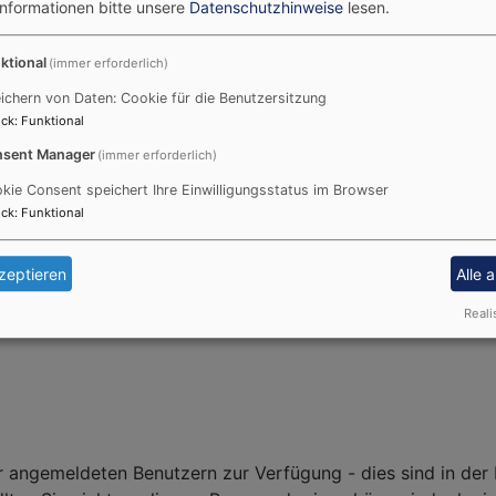
Informationen bitte unsere
Datenschutzhinweise
lesen.
ks oder Internetadressen an.
ktional
(immer erforderlich)
ichern von Daten: Cookie für die Benutzersitzung
 Daten zur Bearbeitung Ihres Anliegens verwendet werden. Weitere I
ck
:
Funktional
sent Manager
(immer erforderlich)
kie Consent speichert Ihre Einwilligungsstatus im Browser
ck
:
Funktional
zeptieren
Alle 
und geben das Ergebnis ein. z.B. Geben Sie für 1+3 eine 4 ein.
Reali
r angemeldeten Benutzern zur Verfügung - dies sind in der 