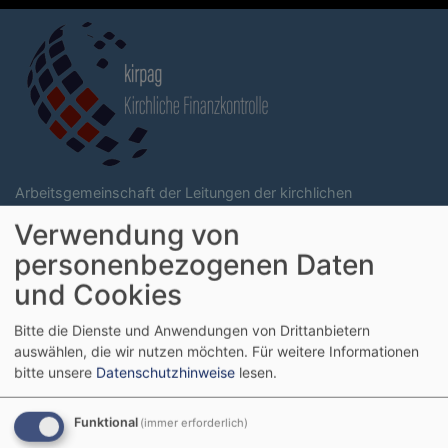
Direkt
zum
Inhalt
Arbeitsgemeinschaft der Leitungen der kirchlichen
Rechnungsprüfungseinrichtungen in der EKD
Verwendung von
personenbezogenen Daten
Hauptnavigati
und Cookies
Bitte die Dienste und Anwendungen von Drittanbietern
Startseite
Anhalt
auswählen, die wir nutzen möchten.
Für weitere Informationen
bitte unsere
Datenschutzhinweise
lesen.
Anhalt
Funktional
(immer erforderlich)